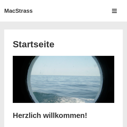
↓
Hauptnav
MacStrass
Zum
ME
Inhalt
Startseite
Herzlich willkommen!